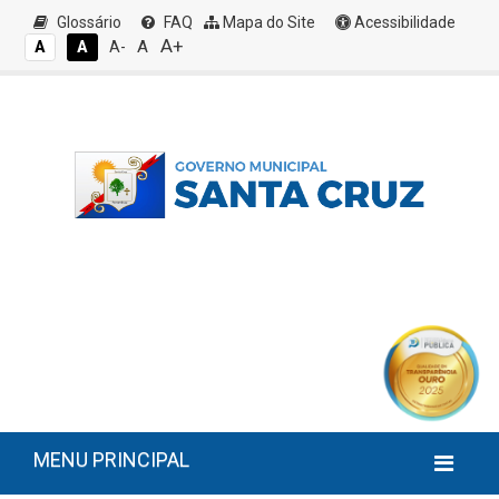
Glossário
FAQ
Mapa do Site
Acessibilidade
A+
A
A
A
A-
MENU PRINCIPAL