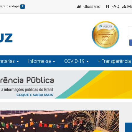
Glossário
FAQ
Ma
 para o rodapé
4
etarias
Informe-se
COVID-19
+ Transparência