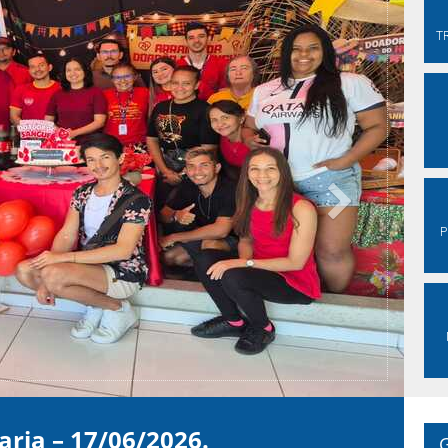
T
Next
P
aria – 22-04-2026