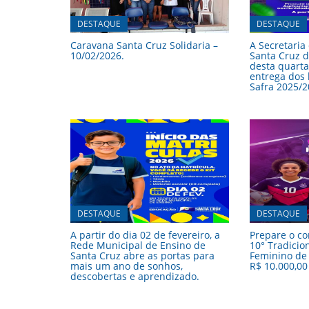
DESTAQUE
DESTAQUE
Caravana Santa Cruz Solidaria –
A Secretaria
10/02/2026.
Santa Cruz de
desta quarta-
entrega dos 
Safra 2025/2
DESTAQUE
DESTAQUE
A partir do dia 02 de fevereiro, a
Prepare o co
Rede Municipal de Ensino de
10° Tradicio
Santa Cruz abre as portas para
Feminino de 
mais um ano de sonhos,
R$ 10.000,0
descobertas e aprendizado.