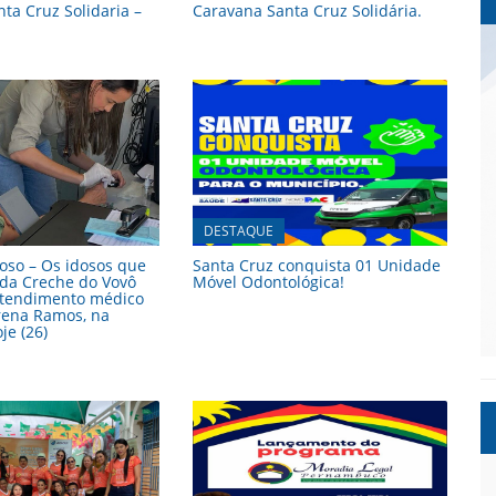
ta Cruz Solidaria –
Caravana Santa Cruz Solidária.
DESTAQUE
oso – Os idosos que
Santa Cruz conquista 01 Unidade
 da Creche do Vovô
Móvel Odontológica!
tendimento médico
rena Ramos, na
e (26)