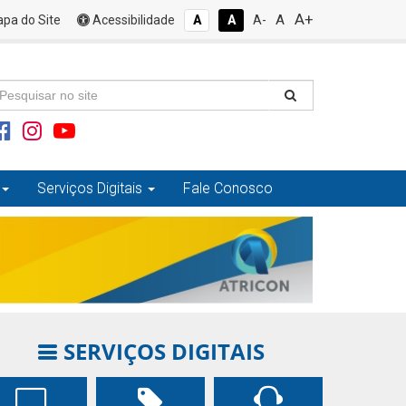
A+
A
pa do Site
Acessibilidade
A
A
A-
Serviços Digitais
Fale Conosco
SERVIÇOS DIGITAIS