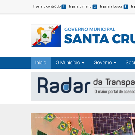
Ir para o conteúdo
Ir para o menu
Ir para a busca
Ir
1
2
3
Início
O Município
Governo
Secr