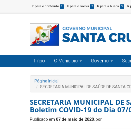
Ir para o conteúdo
Ir para o menu
Ir para a busca
Ir
1
2
3
Início
O Município
Governo
Secr
Página Inicial
SECRETARIA MUNICIPAL DE SAÚDE DE SANTA CRU
SECRETARIA MUNICIPAL DE 
Boletim COVID-19 do Dia 07/
Publicado em
07 de maio de 2020
, por