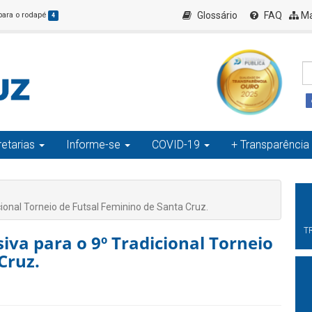
Glossário
FAQ
Ma
 para o rodapé
4
etarias
Informe-se
COVID-19
+ Transparência
onal Torneio de Futsal Feminino de Santa Cruz.
T
va para o 9º Tradicional Torneio
Cruz.