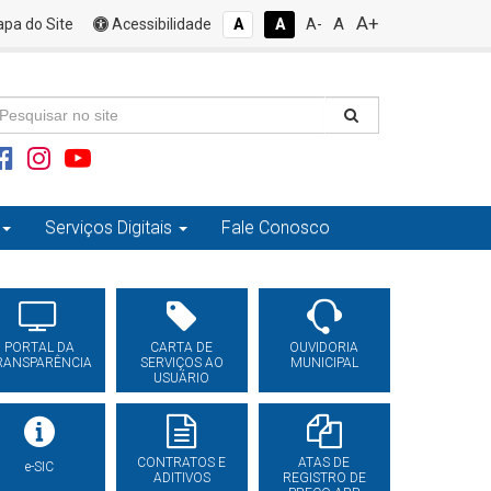
A+
A
pa do Site
Acessibilidade
A
A
A-
Serviços Digitais
Fale Conosco
PORTAL DA
CARTA DE
OUVIDORIA
RANSPARÊNCIA
SERVIÇOS AO
MUNICIPAL
USUÁRIO
CONTRATOS E
ATAS DE
e-SIC
ADITIVOS
REGISTRO DE