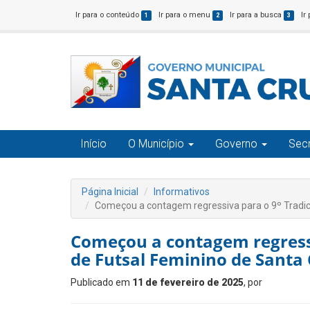
Ir para o conteúdo
Ir para o menu
Ir para a busca
Ir
1
2
3
Início
O Município
Governo
Secr
Página Inicial
Informativos
Começou a contagem regressiva para o 9º Tradici
Começou a contagem regressi
de Futsal Feminino de Santa 
Publicado em
11 de fevereiro de 2025
, por