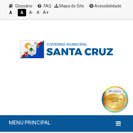
Glossário
FAQ
Mapa do Site
Acessibilidade
A+
A
A
A
A-
MENU PRINCIPAL