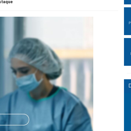
staque
P