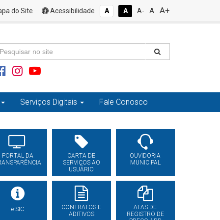
A+
A
pa do Site
Acessibilidade
A
A
A-
Serviços Digitais
Fale Conosco
PORTAL DA
CARTA DE
OUVIDORIA
RANSPARÊNCIA
SERVIÇOS AO
MUNICIPAL
USUÁRIO
CONTRATOS E
ATAS DE
e-SIC
ADITIVOS
REGISTRO DE