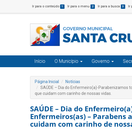
Ir para o conteúdo
Ir para o menu
Ir para a busca
Ir
1
2
3
Início
O Município
Governo
Secr
Página Inicial
Notícias
SAÚDE – Dia do Enfermeiro(a)-Parabenizamos tod
que cuidam com carinho de nossas vidas.
SAÚDE – Dia do Enfermeiro(a
Enfermeiros(as) – Parabens a
cuidam com carinho de nossa