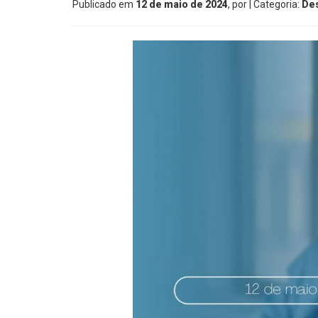
Publicado em
12 de maio de 2024
, por
| Categoria:
De