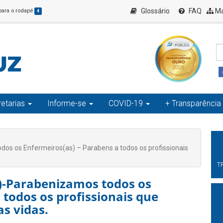
Glossário
FAQ
Ma
 para o rodapé
4
etarias
Informe-se
COVID-19
+ Transparência
os os Enfermeiros(as) – Parabens a todos os profissionais
T
)-Parabenizamos todos os
 todos os profissionais que
s vidas.