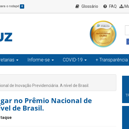
Glossário
FAQ
Ma
 para o rodapé
4
etarias
Informe-se
COVID-19
+ Transparência
al de Inovação Previdenciária. A nível de Brasil.
T
ugar no Prêmio Nacional de
vel de Brasil.
taque