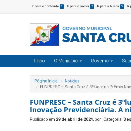
Ir para o conteúdo
Ir para o menu
Ir para a busca
Ir
1
2
3
Início
O Município
Governo
Secr
Página Inicial
Notícias
FUNPRESC – Santa Cruz é 3ºlugar no Prêmio Nacion
FUNPRESC – Santa Cruz é 3ºl
Inovação Previdenciária. A ní
Publicado em
29 de abril de 2024
, por
| Categoria:
Des