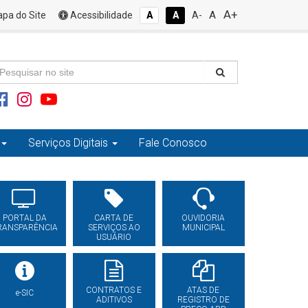
A+
A
pa do Site
Acessibilidade
A
A
A-
Serviços Digitais
Fale Conosco
PORTAL DA
CARTA DE
OUVIDORIA
RANSPARÊNCIA
SERVIÇOS AO
MUNICIPAL
USUÁRIO
CONTRATOS E
ATAS DE
e-SIC
ADITIVOS
REGISTRO DE