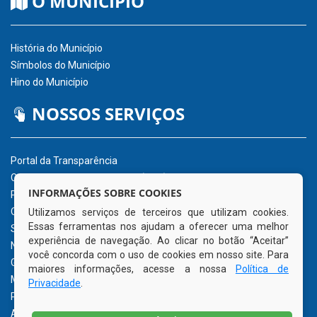
O MUNICÍPIO
História do Município
Símbolos do Município
Hino do Município
NOSSOS SERVIÇOS
Portal da Transparência
Carta de Serviços ao Usuário (CSU)
INFORMAÇÕES SOBRE COOKIES
Portal do Servidor
Ouvidoria Eletrônica
Utilizamos serviços de terceiros que utilizam cookies.
Essas ferramentas nos ajudam a oferecer uma melhor
Serviço de Acesso à Informação – eSIC
experiência de navegação. Ao clicar no botão “Aceitar”
Nota Fiscal Eletrônica – NFe
você concorda com o uso de cookies em nosso site. Para
Glossário
maiores informações, acesse a nossa
Política de
Mapa do Site
Privacidade
.
Perguntas Frequentemente Questionadas
Acessibilidade