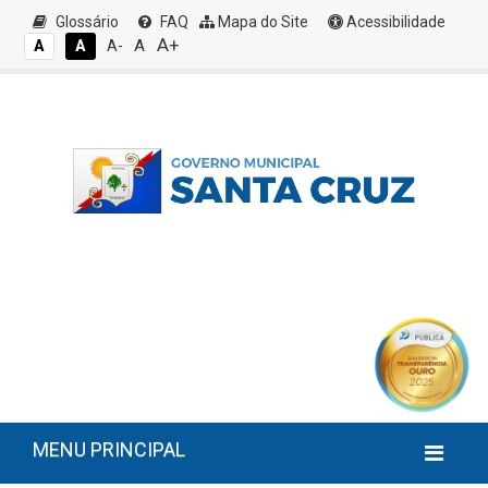
Glossário
FAQ
Mapa do Site
Acessibilidade
A+
A
A
A
A-
MENU PRINCIPAL