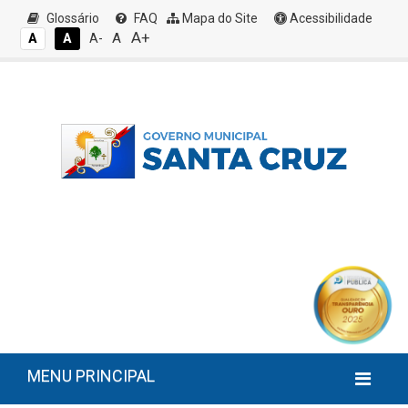
Glossário
FAQ
Mapa do Site
Acessibilidade
A+
A
A
A
A-
MENU PRINCIPAL