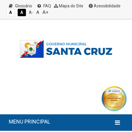
Glossário
FAQ
Mapa do Site
Acessibilidade
A+
A
A
A
A-
MENU PRINCIPAL