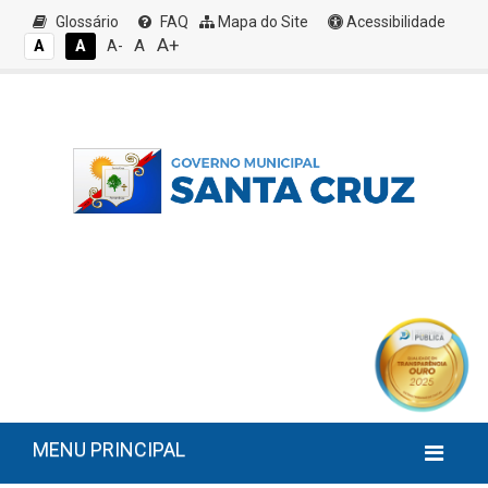
Glossário
FAQ
Mapa do Site
Acessibilidade
A+
A
A
A
A-
MENU PRINCIPAL