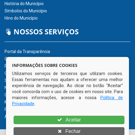
História do Município
Símbolos do Município
Hino do Município
NOSSOS SERVIÇOS
Portal da Transparência
Carta de Serviços ao Usuário (CSU)
INFORMAÇÕES SOBRE COOKIES
Portal do Servidor
Ouvidoria Eletrônica
Utilizamos serviços de terceiros que utilizam cookies.
Essas ferramentas nos ajudam a oferecer uma melhor
Serviço de Acesso à Informação – eSIC
experiência de navegação. Ao clicar no botão “Aceitar”
Nota Fiscal Eletrônica – NFe
você concorda com o uso de cookies em nosso site. Para
Glossário
maiores informações, acesse a nossa
Política de
Mapa do Site
Privacidade
.
Perguntas Frequentemente Questionadas
Acessibilidade
Aceitar
Fechar