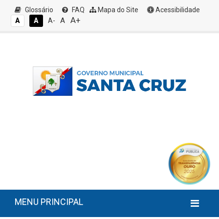
Glossário
FAQ
Mapa do Site
Acessibilidade
A+
A
A
A
A-
MENU PRINCIPAL