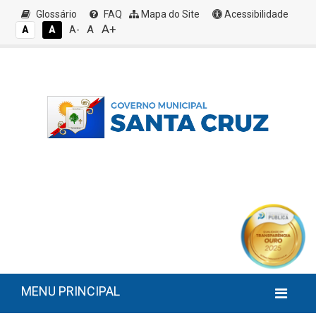
Glossário
FAQ
Mapa do Site
Acessibilidade
A+
A
A
A
A-
MENU PRINCIPAL