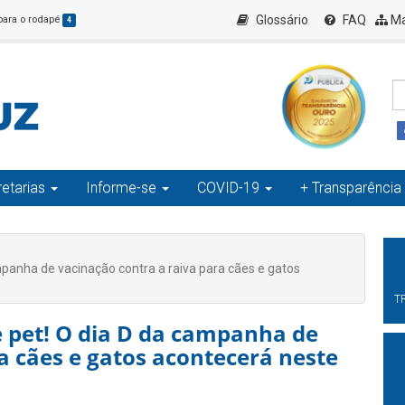
Glossário
FAQ
Ma
 para o rodapé
4
etarias
Informe-se
COVID-19
+ Transparência
panha de vacinação contra a raiva para cães e gatos
T
 pet! O dia D da campanha de
a cães e gatos acontecerá neste