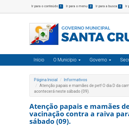
Ir para o conteúdo
Ir para o menu
Ir para a busca
Ir
1
2
3
Início
O Município
Governo
Secr
Página Inicial
Informativos
Atenção papais e mamães de pet! O dia D da cam
acontecerá neste sábado (09).
Atenção papais e mamães de
vacinação contra a raiva par
sábado (09).