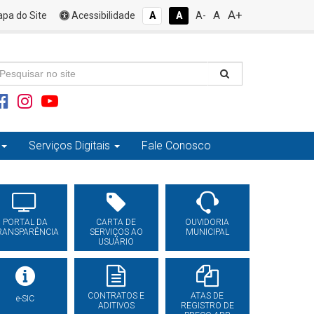
A+
A
pa do Site
Acessibilidade
A
A
A-
Serviços Digitais
Fale Conosco
PORTAL DA
CARTA DE
OUVIDORIA
RANSPARÊNCIA
SERVIÇOS AO
MUNICIPAL
USUÁRIO
CONTRATOS E
ATAS DE
e-SIC
ADITIVOS
REGISTRO DE