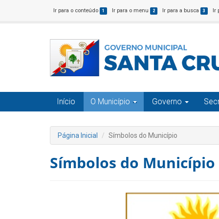
Ir para o conteúdo
Ir para o menu
Ir para a busca
Ir
1
2
3
Início
O Município
Governo
Secr
Página Inicial
Símbolos do Município
Símbolos do Município