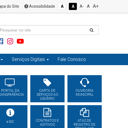
A+
A
pa do Site
Acessibilidade
A
A
A-
Serviços Digitais
Fale Conosco
PORTAL DA
CARTA DE
OUVIDORIA
RANSPARÊNCIA
SERVIÇOS AO
MUNICIPAL
USUÁRIO
CONTRATOS E
ATAS DE
e-SIC
ADITIVOS
REGISTRO DE