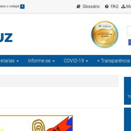
Glossário
FAQ
Ma
 para o rodapé
4
etarias
Informe-se
COVID-19
+ Transparência
T