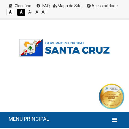
Glossário
FAQ
Mapa do Site
Acessibilidade
A+
A
A
A
A-
MENU PRINCIPAL