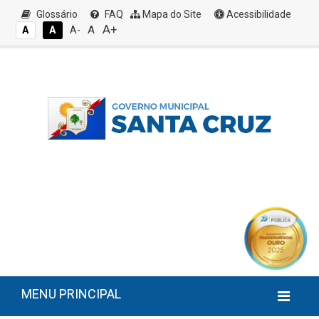
Glossário
FAQ
Mapa do Site
Acessibilidade
A+
A
A
A
A-
MENU PRINCIPAL