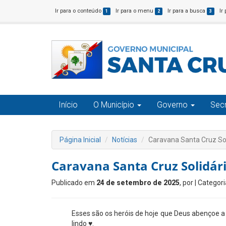
Ir para o conteúdo
Ir para o menu
Ir para a busca
Ir
1
2
3
Início
O Município
Governo
Secr
Página Inicial
Notícias
Caravana Santa Cruz Sol
Caravana Santa Cruz Solidári
Publicado em
24 de setembro de 2025
, por
| Categori
Esses são os heróis de hoje que Deus abençoe 
lindo ♥️.