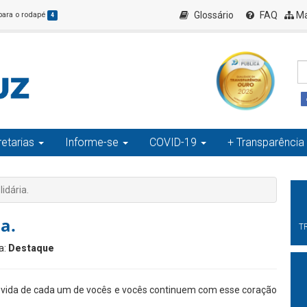
Glossário
FAQ
Ma
 para o rodapé
4
etarias
Informe-se
COVID-19
+ Transparência
idária.
a.
T
a:
Destaque
a vida de cada um de vocês e vocês continuem com esse coração