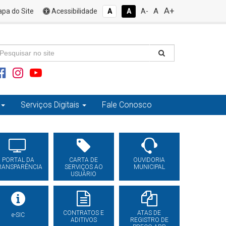
A+
A
pa do Site
Acessibilidade
A
A
A-
Serviços Digitais
Fale Conosco
PORTAL DA
CARTA DE
OUVIDORIA
RANSPARÊNCIA
SERVIÇOS AO
MUNICIPAL
USUÁRIO
CONTRATOS E
ATAS DE
e-SIC
ADITIVOS
REGISTRO DE