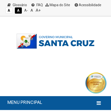
Glossário
FAQ
Mapa do Site
Acessibilidade
A+
A
A
A
A-
MENU PRINCIPAL