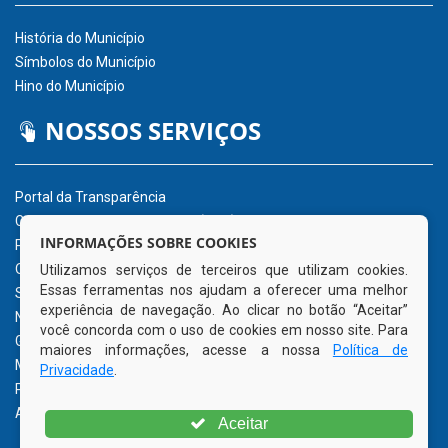
História do Município
Símbolos do Município
Hino do Município
NOSSOS SERVIÇOS
Portal da Transparência
Carta de Serviços ao Usuário (CSU)
INFORMAÇÕES SOBRE COOKIES
Portal do Servidor
Ouvidoria Eletrônica
Utilizamos serviços de terceiros que utilizam cookies.
Essas ferramentas nos ajudam a oferecer uma melhor
Serviço de Acesso à Informação – eSIC
experiência de navegação. Ao clicar no botão “Aceitar”
Nota Fiscal Eletrônica – NFe
você concorda com o uso de cookies em nosso site. Para
Glossário
maiores informações, acesse a nossa
Política de
Mapa do Site
Privacidade
.
Perguntas Frequentemente Questionadas
Acessibilidade
Aceitar