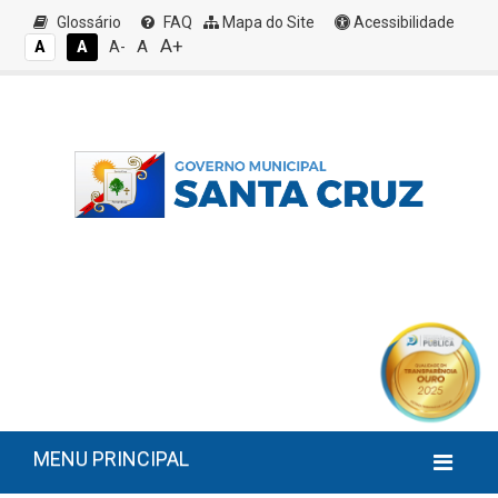
Glossário
FAQ
Mapa do Site
Acessibilidade
A+
A
A
A
A-
MENU PRINCIPAL